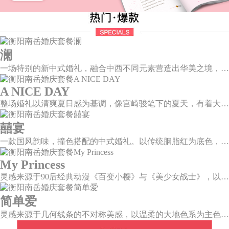
澜
一场特别的新中式婚礼，融合中西不同元素营造出华美之境，有庄严浪漫的西式证婚，也有含蓄深情的中式感恩，从古典到现代，从前世到今生，爱，隽永铭刻。
A NICE DAY
整场婚礼以清爽夏日感为基调，像宫崎骏笔下的夏天，有着大朵大朵像棉花糖似的白云，有蔚蓝蔚蓝的天空和青绿青绿的草地，有着童话世界里干净纯洁的美好，有着日系画风下的治愈感。
囍宴
一款国风韵味，撞色搭配的中式婚礼。以传统胭脂红为底色，黛蓝色花鸟点缀其中，热情的红色和低调的古风书画色相辅相成。
My Princess
灵感来源于90后经典动漫《百变小樱》与《美少女战士》，以柔美梦幻的马卡龙色系为主色调，融合精灵萌宠与星星魔法阵等元素，为遗落凡间的公主搭建一个召唤王子的舞台。
简单爱
灵感来源于几何线条的不对称美感，以温柔的大地色系为主色调，空间上，利用几何线条进行完美切割，配以柔和色系的花艺点缀，构造了一个温馨柔和、清新复古的空间。