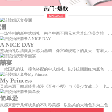
澜
一场特别的新中式婚礼，融合中西不同元素营造出华美之境，有庄严浪漫的西式证婚，也有含蓄深情的中式感恩，从古典到现代，从前世到今生，爱，隽永铭刻。
A NICE DAY
整场婚礼以清爽夏日感为基调，像宫崎骏笔下的夏天，有着大朵大朵像棉花糖似的白云，有蔚蓝蔚蓝的天空和青绿青绿的草地，有着童话世界里干净纯洁的美好，有着日系画风下的治愈感。
囍宴
一款国风韵味，撞色搭配的中式婚礼。以传统胭脂红为底色，黛蓝色花鸟点缀其中，热情的红色和低调的古风书画色相辅相成。
My Princess
灵感来源于90后经典动漫《百变小樱》与《美少女战士》，以柔美梦幻的马卡龙色系为主色调，融合精灵萌宠与星星魔法阵等元素，为遗落凡间的公主搭建一个召唤王子的舞台。
简单爱
灵感来源于几何线条的不对称美感，以温柔的大地色系为主色调，空间上，利用几何线条进行完美切割，配以柔和色系的花艺点缀，构造了一个温馨柔和、清新复古的空间。