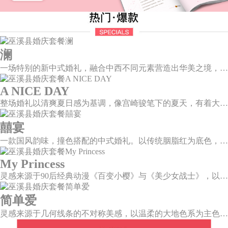
澜
一场特别的新中式婚礼，融合中西不同元素营造出华美之境，有庄严浪漫的西式证婚，也有含蓄深情的中式感恩，从古典到现代，从前世到今生，爱，隽永铭刻。
A NICE DAY
整场婚礼以清爽夏日感为基调，像宫崎骏笔下的夏天，有着大朵大朵像棉花糖似的白云，有蔚蓝蔚蓝的天空和青绿青绿的草地，有着童话世界里干净纯洁的美好，有着日系画风下的治愈感。
囍宴
一款国风韵味，撞色搭配的中式婚礼。以传统胭脂红为底色，黛蓝色花鸟点缀其中，热情的红色和低调的古风书画色相辅相成。
My Princess
灵感来源于90后经典动漫《百变小樱》与《美少女战士》，以柔美梦幻的马卡龙色系为主色调，融合精灵萌宠与星星魔法阵等元素，为遗落凡间的公主搭建一个召唤王子的舞台。
简单爱
灵感来源于几何线条的不对称美感，以温柔的大地色系为主色调，空间上，利用几何线条进行完美切割，配以柔和色系的花艺点缀，构造了一个温馨柔和、清新复古的空间。