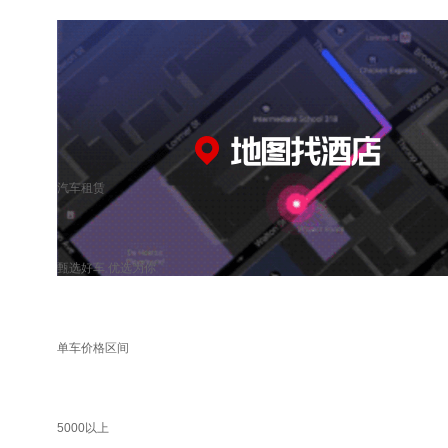
汽车租赁
甄选好车 优选为你
单车价格区间
5000以上