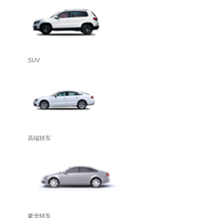
SUV
高端轿车
豪华轿车