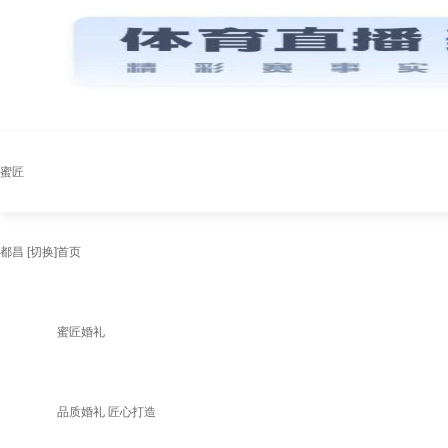
蜜匠
都昌
[切换]
首页
蜜匠婚礼
品质婚礼 匠心打造