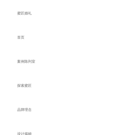
蜜匠婚礼
首页
案例陈列室
探索蜜匠
品牌理念
设计揭秘