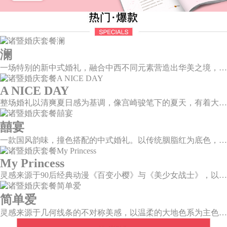
澜
一场特别的新中式婚礼，融合中西不同元素营造出华美之境，有庄严浪漫的西式证婚，也有含蓄深情的中式感恩，从古典到现代，从前世到今生，爱，隽永铭刻。
A NICE DAY
整场婚礼以清爽夏日感为基调，像宫崎骏笔下的夏天，有着大朵大朵像棉花糖似的白云，有蔚蓝蔚蓝的天空和青绿青绿的草地，有着童话世界里干净纯洁的美好，有着日系画风下的治愈感。
囍宴
一款国风韵味，撞色搭配的中式婚礼。以传统胭脂红为底色，黛蓝色花鸟点缀其中，热情的红色和低调的古风书画色相辅相成。
My Princess
灵感来源于90后经典动漫《百变小樱》与《美少女战士》，以柔美梦幻的马卡龙色系为主色调，融合精灵萌宠与星星魔法阵等元素，为遗落凡间的公主搭建一个召唤王子的舞台。
简单爱
灵感来源于几何线条的不对称美感，以温柔的大地色系为主色调，空间上，利用几何线条进行完美切割，配以柔和色系的花艺点缀，构造了一个温馨柔和、清新复古的空间。