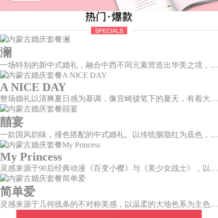
澜
一场特别的新中式婚礼，融合中西不同元素营造出华美之境，有庄严浪漫的西式证婚，也有含蓄深情的中式感恩，从古典到现代，从前世到今生，爱，隽永铭刻。
A NICE DAY
整场婚礼以清爽夏日感为基调，像宫崎骏笔下的夏天，有着大朵大朵像棉花糖似的白云，有蔚蓝蔚蓝的天空和青绿青绿的草地，有着童话世界里干净纯洁的美好，有着日系画风下的治愈感。
囍宴
一款国风韵味，撞色搭配的中式婚礼。以传统胭脂红为底色，黛蓝色花鸟点缀其中，热情的红色和低调的古风书画色相辅相成。
My Princess
灵感来源于90后经典动漫《百变小樱》与《美少女战士》，以柔美梦幻的马卡龙色系为主色调，融合精灵萌宠与星星魔法阵等元素，为遗落凡间的公主搭建一个召唤王子的舞台。
简单爱
灵感来源于几何线条的不对称美感，以温柔的大地色系为主色调，空间上，利用几何线条进行完美切割，配以柔和色系的花艺点缀，构造了一个温馨柔和、清新复古的空间。