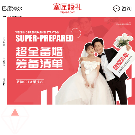
巴彦淖尔
咨询
乌拉特前
旗