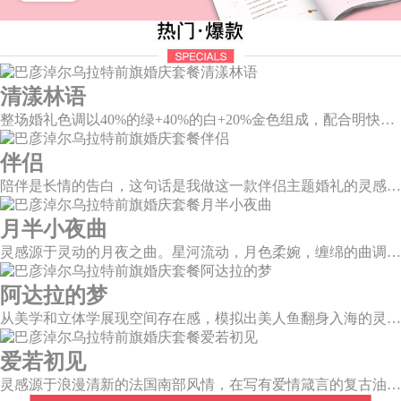
清漾林语
整场婚礼色调以40%的绿+40%的白+20%金色组成，配合明快的色调流露出生机盎然，既维持极简线条设计感，又巧妙把握住视觉情绪。
伴侣
陪伴是长情的告白，这句话是我做这一款伴侣主题婚礼的灵感。今年大热的珊瑚橙带来了一如陪伴的温暖和细腻，半圆为载体的发光情侣头像深情对望，一起组成完整的圆环，一如初见时的美好，又似陪伴一生的美满。
月半小夜曲
灵感源于灵动的月夜之曲。星河流动，月色柔婉，缠绵的曲调自花叶间隐隐传来，撩人心弦。
阿达拉的梦
从美学和立体学展现空间存在感，模拟出美人鱼翻身入海的灵动意韵，将视觉效果铺延至海平面，既交织出柔和梦幻质感，又如浪花般波光伏动，熠熠闪耀。
爱若初见
灵感源于浪漫清新的法国南部风情，在写有爱情箴言的复古油画卷轴前，互诉诺言，相守一生。