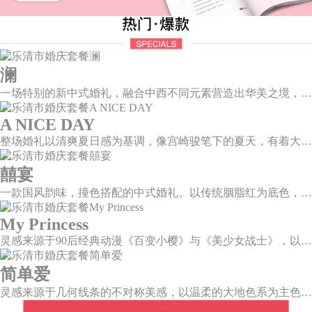
澜
一场特别的新中式婚礼，融合中西不同元素营造出华美之境，有庄严浪漫的西式证婚，也有含蓄深情的中式感恩，从古典到现代，从前世到今生，爱，隽永铭刻。
A NICE DAY
整场婚礼以清爽夏日感为基调，像宫崎骏笔下的夏天，有着大朵大朵像棉花糖似的白云，有蔚蓝蔚蓝的天空和青绿青绿的草地，有着童话世界里干净纯洁的美好，有着日系画风下的治愈感。
囍宴
一款国风韵味，撞色搭配的中式婚礼。以传统胭脂红为底色，黛蓝色花鸟点缀其中，热情的红色和低调的古风书画色相辅相成。
My Princess
灵感来源于90后经典动漫《百变小樱》与《美少女战士》，以柔美梦幻的马卡龙色系为主色调，融合精灵萌宠与星星魔法阵等元素，为遗落凡间的公主搭建一个召唤王子的舞台。
简单爱
灵感来源于几何线条的不对称美感，以温柔的大地色系为主色调，空间上，利用几何线条进行完美切割，配以柔和色系的花艺点缀，构造了一个温馨柔和、清新复古的空间。