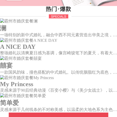
澜
一场特别的新中式婚礼，融合中西不同元素营造出华美之境，有庄严浪漫的西式证婚，也有含蓄深情的中式感恩，从古典到现代，从前世到今生，爱，隽永铭刻。
A NICE DAY
整场婚礼以清爽夏日感为基调，像宫崎骏笔下的夏天，有着大朵大朵像棉花糖似的白云，有蔚蓝蔚蓝的天空和青绿青绿的草地，有着童话世界里干净纯洁的美好，有着日系画风下的治愈感。
囍宴
一款国风韵味，撞色搭配的中式婚礼。以传统胭脂红为底色，黛蓝色花鸟点缀其中，热情的红色和低调的古风书画色相辅相成。
My Princess
灵感来源于90后经典动漫《百变小樱》与《美少女战士》，以柔美梦幻的马卡龙色系为主色调，融合精灵萌宠与星星魔法阵等元素，为遗落凡间的公主搭建一个召唤王子的舞台。
简单爱
灵感来源于几何线条的不对称美感，以温柔的大地色系为主色调，空间上，利用几何线条进行完美切割，配以柔和色系的花艺点缀，构造了一个温馨柔和、清新复古的空间。