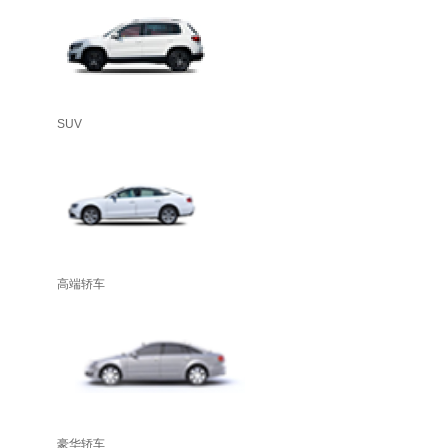
SUV
高端轿车
豪华轿车