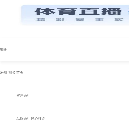
蜜匠
涿州
[切换]
首页
蜜匠婚礼
品质婚礼 匠心打造