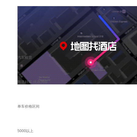
汽车租赁
甄选好车 优选为你
单车价格区间
5000以上