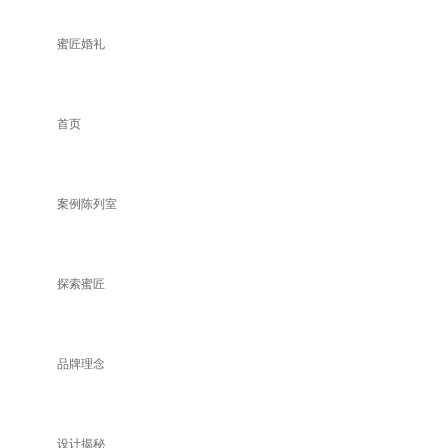
蜜匠婚礼
首页
案例陈列室
探索蜜匠
品牌理念
设计揭秘