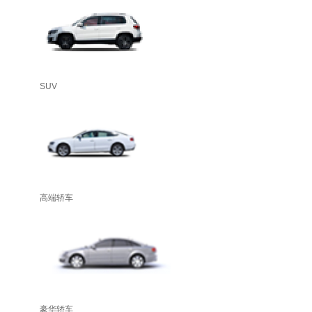
SUV
高端轿车
豪华轿车