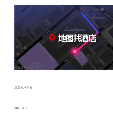
汽车租赁
甄选好车 优选为你
单车价格区间
5000以上