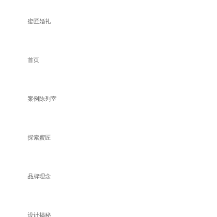
蜜匠婚礼
首页
案例陈列室
探索蜜匠
品牌理念
设计揭秘