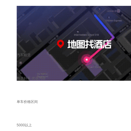
汽车租赁
甄选好车 优选为你
单车价格区间
5000以上