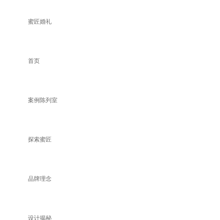
蜜匠婚礼
首页
案例陈列室
探索蜜匠
品牌理念
设计揭秘