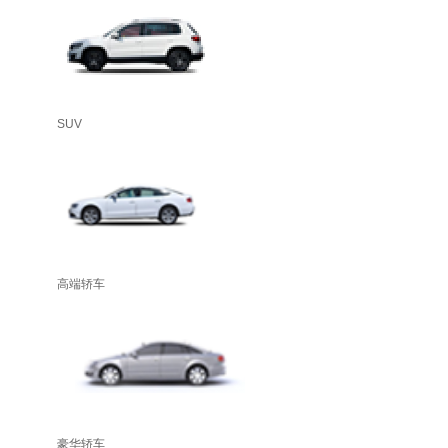
SUV
高端轿车
豪华轿车