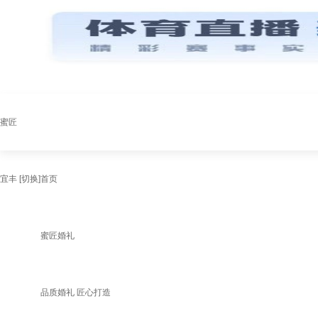
蜜匠
宜丰
[切换]
首页
蜜匠婚礼
品质婚礼 匠心打造