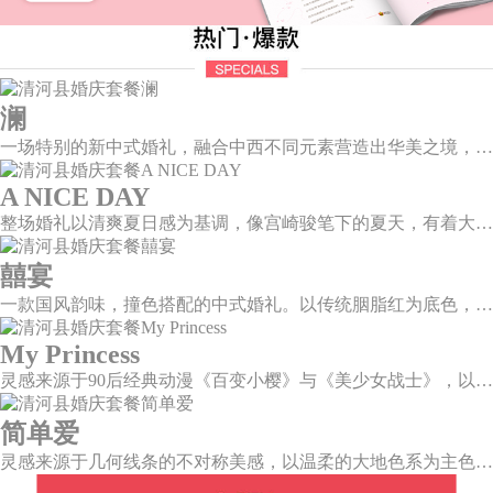
澜
一场特别的新中式婚礼，融合中西不同元素营造出华美之境，有庄严浪漫的西式证婚，也有含蓄深情的中式感恩，从古典到现代，从前世到今生，爱，隽永铭刻。
A NICE DAY
整场婚礼以清爽夏日感为基调，像宫崎骏笔下的夏天，有着大朵大朵像棉花糖似的白云，有蔚蓝蔚蓝的天空和青绿青绿的草地，有着童话世界里干净纯洁的美好，有着日系画风下的治愈感。
囍宴
一款国风韵味，撞色搭配的中式婚礼。以传统胭脂红为底色，黛蓝色花鸟点缀其中，热情的红色和低调的古风书画色相辅相成。
My Princess
灵感来源于90后经典动漫《百变小樱》与《美少女战士》，以柔美梦幻的马卡龙色系为主色调，融合精灵萌宠与星星魔法阵等元素，为遗落凡间的公主搭建一个召唤王子的舞台。
简单爱
灵感来源于几何线条的不对称美感，以温柔的大地色系为主色调，空间上，利用几何线条进行完美切割，配以柔和色系的花艺点缀，构造了一个温馨柔和、清新复古的空间。