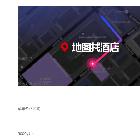
汽车租赁
甄选好车 优选为你
单车价格区间
5000以上