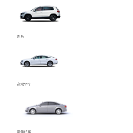
SUV
高端轿车
豪华轿车