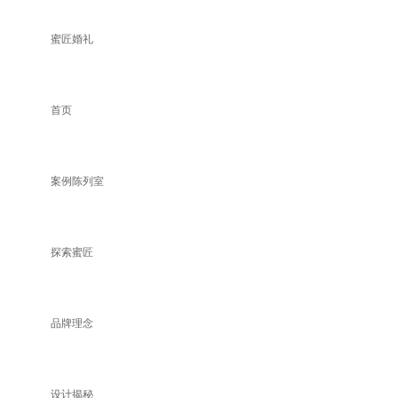
蜜匠婚礼
首页
案例陈列室
探索蜜匠
品牌理念
设计揭秘