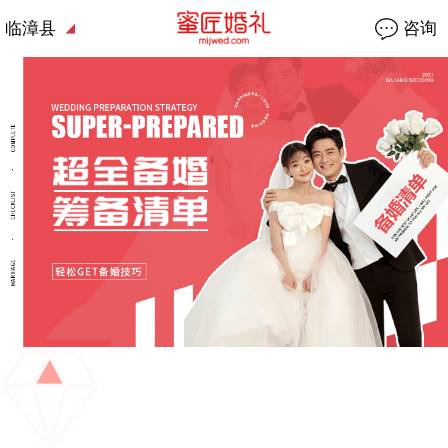
临漳县
咨询