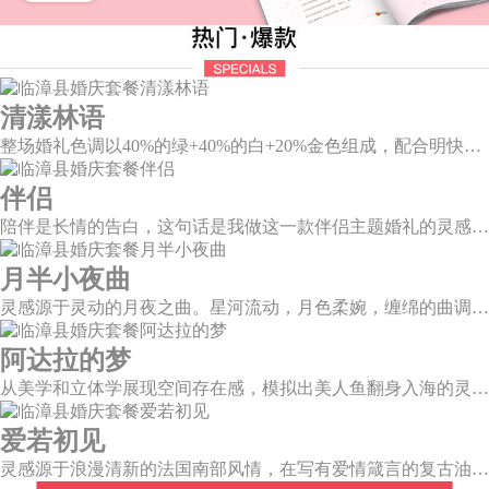
清漾林语
整场婚礼色调以40%的绿+40%的白+20%金色组成，配合明快的色调流露出生机盎然，既维持极简线条设计感，又巧妙把握住视觉情绪。
伴侣
陪伴是长情的告白，这句话是我做这一款伴侣主题婚礼的灵感。今年大热的珊瑚橙带来了一如陪伴的温暖和细腻，半圆为载体的发光情侣头像深情对望，一起组成完整的圆环，一如初见时的美好，又似陪伴一生的美满。
月半小夜曲
灵感源于灵动的月夜之曲。星河流动，月色柔婉，缠绵的曲调自花叶间隐隐传来，撩人心弦。
阿达拉的梦
从美学和立体学展现空间存在感，模拟出美人鱼翻身入海的灵动意韵，将视觉效果铺延至海平面，既交织出柔和梦幻质感，又如浪花般波光伏动，熠熠闪耀。
爱若初见
灵感源于浪漫清新的法国南部风情，在写有爱情箴言的复古油画卷轴前，互诉诺言，相守一生。