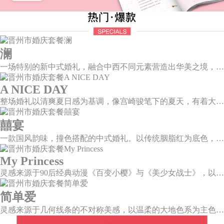
澜
一场特别的新中式婚礼，融合中西不同元素营造出华美之境，有庄严浪漫的西式证婚，也有含蓄深情的中式感恩，从古典到现代，从前世到今生，爱，隽永铭刻。
A NICE DAY
整场婚礼以清爽夏日感为基调，像宫崎骏笔下的夏天，有着大朵大朵像棉花糖似的白云，有蔚蓝蔚蓝的天空和青绿青绿的草地，有着童话世界里干净纯洁的美好，有着日系画风下的治愈感。
囍宴
一款国风韵味，撞色搭配的中式婚礼。以传统胭脂红为底色，黛蓝色花鸟点缀其中，热情的红色和低调的古风书画色相辅相成。
My Princess
灵感来源于90后经典动漫《百变小樱》与《美少女战士》，以柔美梦幻的马卡龙色系为主色调，融合精灵萌宠与星星魔法阵等元素，为遗落凡间的公主搭建一个召唤王子的舞台。
简单爱
灵感来源于几何线条的不对称美感，以温柔的大地色系为主色调，空间上，利用几何线条进行完美切割，配以柔和色系的花艺点缀，构造了一个温馨柔和、清新复古的空间。