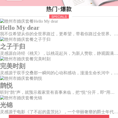
Hello My dear
我不仅希望从你的全世界路过，更希望，带着你路过全世界。不如，我们就从浪漫的土耳其开始吧~
之子于归
灵感源自诗经《桃夭》，以桃花起兴，为新人赞歌，静观圆满和乐的东方情调；山水院落，书香雅意，在古韵臻境间晕染缱绻深情。
完美时刻
灵感源于双手交叠那一瞬间的心动和感动，漫漫生命长河中，我不再是浮光掠影，而是永恒陪伴。唯有华美，才能与这一刻相匹配。
鹊悦
听到“鹊”声，就预示着家里有喜事来临，把“悦”分开，即“用心兑现爱的承诺”，设计上融入有诗有画的喜鹊登梅图元素，这样温婉绵长的爱情，又岂在朝朝暮暮。
光锦
灵感源于电影《了不起的盖茨比》，一个华丽奢靡的爵士年代，直线、对称、几何的应用是这个时代的独特烙印。优雅的小资情调如萦绕在鼻尖的醇香咖啡，历久弥香。