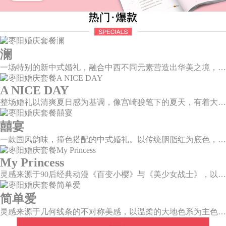
澜
一场特别的新中式婚礼，融合中西不同元素营造出华美之境，有庄严浪漫的西式证婚，也有含蓄深情的中式感恩，从古典到现代，从前世到今生，爱，隽永铭刻。
A NICE DAY
整场婚礼以清爽夏日感为基调，像宫崎骏笔下的夏天，有着大朵大朵像棉花糖似的白云，有蔚蓝蔚蓝的天空和青绿青绿的草地，有着童话世界里干净纯洁的美好，有着日系画风下的治愈感。
囍宴
一款国风韵味，撞色搭配的中式婚礼。以传统胭脂红为底色，黛蓝色花鸟点缀其中，热情的红色和低调的古风书画色相辅相成。
My Princess
灵感来源于90后经典动漫《百变小樱》与《美少女战士》，以柔美梦幻的马卡龙色系为主色调，融合精灵萌宠与星星魔法阵等元素，为遗落凡间的公主搭建一个召唤王子的舞台。
简单爱
灵感来源于几何线条的不对称美感，以温柔的大地色系为主色调，空间上，利用几何线条进行完美切割，配以柔和色系的花艺点缀，构造了一个温馨柔和、清新复古的空间。