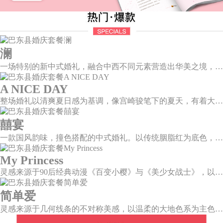
澜
一场特别的新中式婚礼，融合中西不同元素营造出华美之境，有庄严浪漫的西式证婚，也有含蓄深情的中式感恩，从古典到现代，从前世到今生，爱，隽永铭刻。
A NICE DAY
整场婚礼以清爽夏日感为基调，像宫崎骏笔下的夏天，有着大朵大朵像棉花糖似的白云，有蔚蓝蔚蓝的天空和青绿青绿的草地，有着童话世界里干净纯洁的美好，有着日系画风下的治愈感。
囍宴
一款国风韵味，撞色搭配的中式婚礼。以传统胭脂红为底色，黛蓝色花鸟点缀其中，热情的红色和低调的古风书画色相辅相成。
My Princess
灵感来源于90后经典动漫《百变小樱》与《美少女战士》，以柔美梦幻的马卡龙色系为主色调，融合精灵萌宠与星星魔法阵等元素，为遗落凡间的公主搭建一个召唤王子的舞台。
简单爱
灵感来源于几何线条的不对称美感，以温柔的大地色系为主色调，空间上，利用几何线条进行完美切割，配以柔和色系的花艺点缀，构造了一个温馨柔和、清新复古的空间。