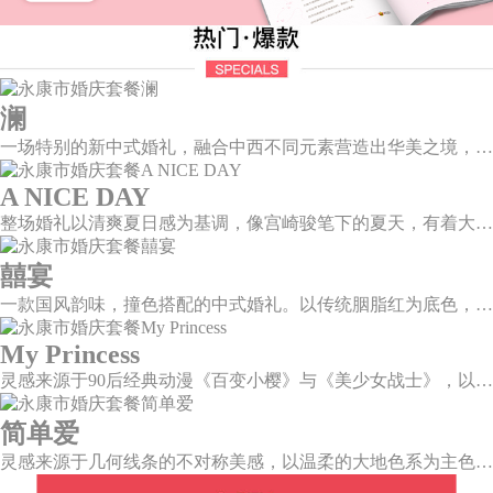
澜
一场特别的新中式婚礼，融合中西不同元素营造出华美之境，有庄严浪漫的西式证婚，也有含蓄深情的中式感恩，从古典到现代，从前世到今生，爱，隽永铭刻。
A NICE DAY
整场婚礼以清爽夏日感为基调，像宫崎骏笔下的夏天，有着大朵大朵像棉花糖似的白云，有蔚蓝蔚蓝的天空和青绿青绿的草地，有着童话世界里干净纯洁的美好，有着日系画风下的治愈感。
囍宴
一款国风韵味，撞色搭配的中式婚礼。以传统胭脂红为底色，黛蓝色花鸟点缀其中，热情的红色和低调的古风书画色相辅相成。
My Princess
灵感来源于90后经典动漫《百变小樱》与《美少女战士》，以柔美梦幻的马卡龙色系为主色调，融合精灵萌宠与星星魔法阵等元素，为遗落凡间的公主搭建一个召唤王子的舞台。
简单爱
灵感来源于几何线条的不对称美感，以温柔的大地色系为主色调，空间上，利用几何线条进行完美切割，配以柔和色系的花艺点缀，构造了一个温馨柔和、清新复古的空间。