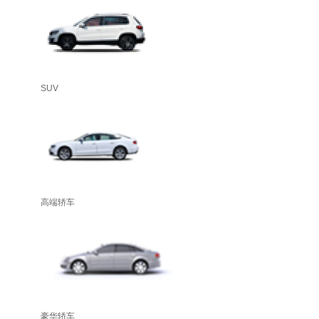
SUV
高端轿车
豪华轿车