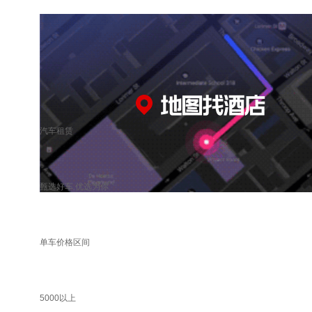
汽车租赁
甄选好车 优选为你
单车价格区间
5000以上