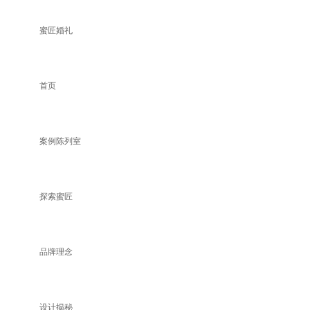
蜜匠婚礼
首页
案例陈列室
探索蜜匠
品牌理念
设计揭秘