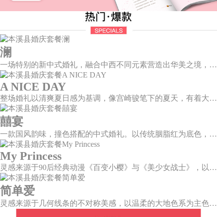
澜
一场特别的新中式婚礼，融合中西不同元素营造出华美之境，有庄严浪漫的西式证婚，也有含蓄深情的中式感恩，从古典到现代，从前世到今生，爱，隽永铭刻。
A NICE DAY
整场婚礼以清爽夏日感为基调，像宫崎骏笔下的夏天，有着大朵大朵像棉花糖似的白云，有蔚蓝蔚蓝的天空和青绿青绿的草地，有着童话世界里干净纯洁的美好，有着日系画风下的治愈感。
囍宴
一款国风韵味，撞色搭配的中式婚礼。以传统胭脂红为底色，黛蓝色花鸟点缀其中，热情的红色和低调的古风书画色相辅相成。
My Princess
灵感来源于90后经典动漫《百变小樱》与《美少女战士》，以柔美梦幻的马卡龙色系为主色调，融合精灵萌宠与星星魔法阵等元素，为遗落凡间的公主搭建一个召唤王子的舞台。
简单爱
灵感来源于几何线条的不对称美感，以温柔的大地色系为主色调，空间上，利用几何线条进行完美切割，配以柔和色系的花艺点缀，构造了一个温馨柔和、清新复古的空间。