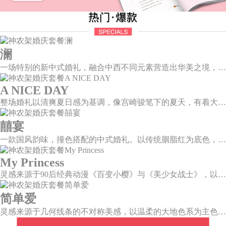
澜
一场特别的新中式婚礼，融合中西不同元素营造出华美之境，有庄严浪漫的西式证婚，也有含蓄深情的中式感恩，从古典到现代，从前世到今生，爱，隽永铭刻。
A NICE DAY
整场婚礼以清爽夏日感为基调，像宫崎骏笔下的夏天，有着大朵大朵像棉花糖似的白云，有蔚蓝蔚蓝的天空和青绿青绿的草地，有着童话世界里干净纯洁的美好，有着日系画风下的治愈感。
囍宴
一款国风韵味，撞色搭配的中式婚礼。以传统胭脂红为底色，黛蓝色花鸟点缀其中，热情的红色和低调的古风书画色相辅相成。
My Princess
灵感来源于90后经典动漫《百变小樱》与《美少女战士》，以柔美梦幻的马卡龙色系为主色调，融合精灵萌宠与星星魔法阵等元素，为遗落凡间的公主搭建一个召唤王子的舞台。
简单爱
灵感来源于几何线条的不对称美感，以温柔的大地色系为主色调，空间上，利用几何线条进行完美切割，配以柔和色系的花艺点缀，构造了一个温馨柔和、清新复古的空间。