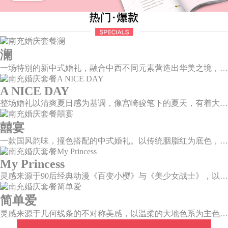
澜
一场特别的新中式婚礼，融合中西不同元素营造出华美之境，有庄严浪漫的西式证婚，也有含蓄深情的中式感恩，从古典到现代，从前世到今生，爱，隽永铭刻。
A NICE DAY
整场婚礼以清爽夏日感为基调，像宫崎骏笔下的夏天，有着大朵大朵像棉花糖似的白云，有蔚蓝蔚蓝的天空和青绿青绿的草地，有着童话世界里干净纯洁的美好，有着日系画风下的治愈感。
囍宴
一款国风韵味，撞色搭配的中式婚礼。以传统胭脂红为底色，黛蓝色花鸟点缀其中，热情的红色和低调的古风书画色相辅相成。
My Princess
灵感来源于90后经典动漫《百变小樱》与《美少女战士》，以柔美梦幻的马卡龙色系为主色调，融合精灵萌宠与星星魔法阵等元素，为遗落凡间的公主搭建一个召唤王子的舞台。
简单爱
灵感来源于几何线条的不对称美感，以温柔的大地色系为主色调，空间上，利用几何线条进行完美切割，配以柔和色系的花艺点缀，构造了一个温馨柔和、清新复古的空间。