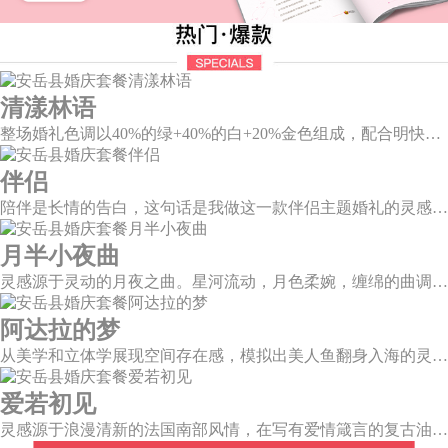
清漾林语
整场婚礼色调以40%的绿+40%的白+20%金色组成，配合明快的色调流露出生机盎然，既维持极简线条设计感，又巧妙把握住视觉情绪。
伴侣
陪伴是长情的告白，这句话是我做这一款伴侣主题婚礼的灵感。今年大热的珊瑚橙带来了一如陪伴的温暖和细腻，半圆为载体的发光情侣头像深情对望，一起组成完整的圆环，一如初见时的美好，又似陪伴一生的美满。
月半小夜曲
灵感源于灵动的月夜之曲。星河流动，月色柔婉，缠绵的曲调自花叶间隐隐传来，撩人心弦。
阿达拉的梦
从美学和立体学展现空间存在感，模拟出美人鱼翻身入海的灵动意韵，将视觉效果铺延至海平面，既交织出柔和梦幻质感，又如浪花般波光伏动，熠熠闪耀。
爱若初见
灵感源于浪漫清新的法国南部风情，在写有爱情箴言的复古油画卷轴前，互诉诺言，相守一生。