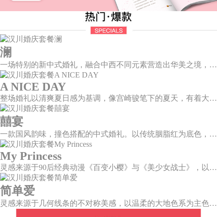
澜
一场特别的新中式婚礼，融合中西不同元素营造出华美之境，有庄严浪漫的西式证婚，也有含蓄深情的中式感恩，从古典到现代，从前世到今生，爱，隽永铭刻。
A NICE DAY
整场婚礼以清爽夏日感为基调，像宫崎骏笔下的夏天，有着大朵大朵像棉花糖似的白云，有蔚蓝蔚蓝的天空和青绿青绿的草地，有着童话世界里干净纯洁的美好，有着日系画风下的治愈感。
囍宴
一款国风韵味，撞色搭配的中式婚礼。以传统胭脂红为底色，黛蓝色花鸟点缀其中，热情的红色和低调的古风书画色相辅相成。
My Princess
灵感来源于90后经典动漫《百变小樱》与《美少女战士》，以柔美梦幻的马卡龙色系为主色调，融合精灵萌宠与星星魔法阵等元素，为遗落凡间的公主搭建一个召唤王子的舞台。
简单爱
灵感来源于几何线条的不对称美感，以温柔的大地色系为主色调，空间上，利用几何线条进行完美切割，配以柔和色系的花艺点缀，构造了一个温馨柔和、清新复古的空间。