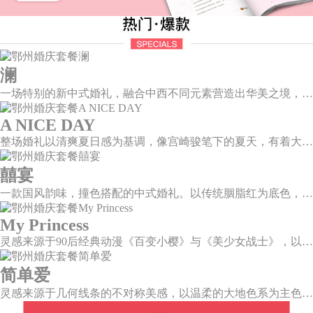
澜
一场特别的新中式婚礼，融合中西不同元素营造出华美之境，有庄严浪漫的西式证婚，也有含蓄深情的中式感恩，从古典到现代，从前世到今生，爱，隽永铭刻。
A NICE DAY
整场婚礼以清爽夏日感为基调，像宫崎骏笔下的夏天，有着大朵大朵像棉花糖似的白云，有蔚蓝蔚蓝的天空和青绿青绿的草地，有着童话世界里干净纯洁的美好，有着日系画风下的治愈感。
囍宴
一款国风韵味，撞色搭配的中式婚礼。以传统胭脂红为底色，黛蓝色花鸟点缀其中，热情的红色和低调的古风书画色相辅相成。
My Princess
灵感来源于90后经典动漫《百变小樱》与《美少女战士》，以柔美梦幻的马卡龙色系为主色调，融合精灵萌宠与星星魔法阵等元素，为遗落凡间的公主搭建一个召唤王子的舞台。
简单爱
灵感来源于几何线条的不对称美感，以温柔的大地色系为主色调，空间上，利用几何线条进行完美切割，配以柔和色系的花艺点缀，构造了一个温馨柔和、清新复古的空间。