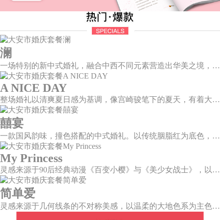
澜
一场特别的新中式婚礼，融合中西不同元素营造出华美之境，有庄严浪漫的西式证婚，也有含蓄深情的中式感恩，从古典到现代，从前世到今生，爱，隽永铭刻。
A NICE DAY
整场婚礼以清爽夏日感为基调，像宫崎骏笔下的夏天，有着大朵大朵像棉花糖似的白云，有蔚蓝蔚蓝的天空和青绿青绿的草地，有着童话世界里干净纯洁的美好，有着日系画风下的治愈感。
囍宴
一款国风韵味，撞色搭配的中式婚礼。以传统胭脂红为底色，黛蓝色花鸟点缀其中，热情的红色和低调的古风书画色相辅相成。
My Princess
灵感来源于90后经典动漫《百变小樱》与《美少女战士》，以柔美梦幻的马卡龙色系为主色调，融合精灵萌宠与星星魔法阵等元素，为遗落凡间的公主搭建一个召唤王子的舞台。
简单爱
灵感来源于几何线条的不对称美感，以温柔的大地色系为主色调，空间上，利用几何线条进行完美切割，配以柔和色系的花艺点缀，构造了一个温馨柔和、清新复古的空间。