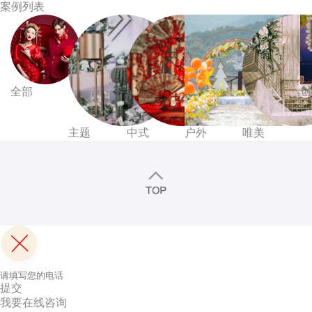
案例列表
创
全部
主题
中式
户外
唯美
提交
我要在线咨询