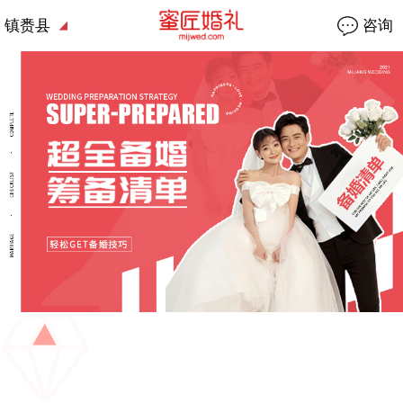
镇赉县
咨询