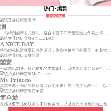
澜
一场特别的新中式婚礼，融合中西不同元素营造出华美之境，有庄严浪漫的西式证婚，也有含蓄深情的中式感恩，从古典到现代，从前世到今生，爱，隽永铭刻。
A NICE DAY
整场婚礼以清爽夏日感为基调，像宫崎骏笔下的夏天，有着大朵大朵像棉花糖似的白云，有蔚蓝蔚蓝的天空和青绿青绿的草地，有着童话世界里干净纯洁的美好，有着日系画风下的治愈感。
囍宴
一款国风韵味，撞色搭配的中式婚礼。以传统胭脂红为底色，黛蓝色花鸟点缀其中，热情的红色和低调的古风书画色相辅相成。
My Princess
灵感来源于90后经典动漫《百变小樱》与《美少女战士》，以柔美梦幻的马卡龙色系为主色调，融合精灵萌宠与星星魔法阵等元素，为遗落凡间的公主搭建一个召唤王子的舞台。
简单爱
灵感来源于几何线条的不对称美感，以温柔的大地色系为主色调，空间上，利用几何线条进行完美切割，配以柔和色系的花艺点缀，构造了一个温馨柔和、清新复古的空间。