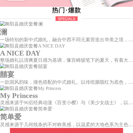
澜
一场特别的新中式婚礼，融合中西不同元素营造出华美之境，有庄严浪漫的西式证婚，也有含蓄深情的中式感恩，从古典到现代，从前世到今生，爱，隽永铭刻。
A NICE DAY
整场婚礼以清爽夏日感为基调，像宫崎骏笔下的夏天，有着大朵大朵像棉花糖似的白云，有蔚蓝蔚蓝的天空和青绿青绿的草地，有着童话世界里干净纯洁的美好，有着日系画风下的治愈感。
囍宴
一款国风韵味，撞色搭配的中式婚礼。以传统胭脂红为底色，黛蓝色花鸟点缀其中，热情的红色和低调的古风书画色相辅相成。
My Princess
灵感来源于90后经典动漫《百变小樱》与《美少女战士》，以柔美梦幻的马卡龙色系为主色调，融合精灵萌宠与星星魔法阵等元素，为遗落凡间的公主搭建一个召唤王子的舞台。
简单爱
灵感来源于几何线条的不对称美感，以温柔的大地色系为主色调，空间上，利用几何线条进行完美切割，配以柔和色系的花艺点缀，构造了一个温馨柔和、清新复古的空间。