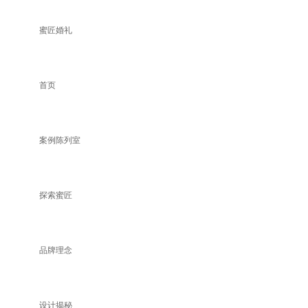
蜜匠婚礼
首页
案例陈列室
探索蜜匠
品牌理念
设计揭秘