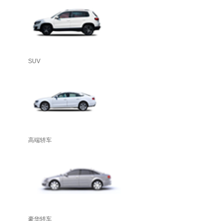
SUV
高端轿车
豪华轿车