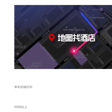
汽车租赁
甄选好车 优选为你
单车价格区间
5000以上