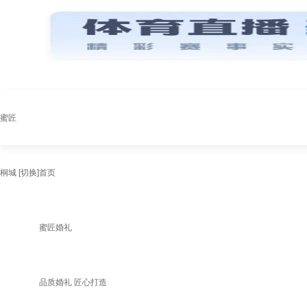
蜜匠
桐城
[切换]
首页
蜜匠婚礼
品质婚礼 匠心打造