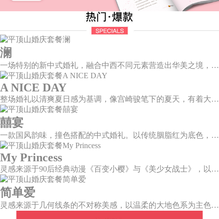
澜
一场特别的新中式婚礼，融合中西不同元素营造出华美之境，有庄严浪漫的西式证婚，也有含蓄深情的中式感恩，从古典到现代，从前世到今生，爱，隽永铭刻。
A NICE DAY
整场婚礼以清爽夏日感为基调，像宫崎骏笔下的夏天，有着大朵大朵像棉花糖似的白云，有蔚蓝蔚蓝的天空和青绿青绿的草地，有着童话世界里干净纯洁的美好，有着日系画风下的治愈感。
囍宴
一款国风韵味，撞色搭配的中式婚礼。以传统胭脂红为底色，黛蓝色花鸟点缀其中，热情的红色和低调的古风书画色相辅相成。
My Princess
灵感来源于90后经典动漫《百变小樱》与《美少女战士》，以柔美梦幻的马卡龙色系为主色调，融合精灵萌宠与星星魔法阵等元素，为遗落凡间的公主搭建一个召唤王子的舞台。
简单爱
灵感来源于几何线条的不对称美感，以温柔的大地色系为主色调，空间上，利用几何线条进行完美切割，配以柔和色系的花艺点缀，构造了一个温馨柔和、清新复古的空间。