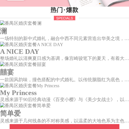
澜
一场特别的新中式婚礼，融合中西不同元素营造出华美之境，有庄严浪漫的西式证婚，也有含蓄深情的中式感恩，从古典到现代，从前世到今生，爱，隽永铭刻。
A NICE DAY
整场婚礼以清爽夏日感为基调，像宫崎骏笔下的夏天，有着大朵大朵像棉花糖似的白云，有蔚蓝蔚蓝的天空和青绿青绿的草地，有着童话世界里干净纯洁的美好，有着日系画风下的治愈感。
囍宴
一款国风韵味，撞色搭配的中式婚礼。以传统胭脂红为底色，黛蓝色花鸟点缀其中，热情的红色和低调的古风书画色相辅相成。
My Princess
灵感来源于90后经典动漫《百变小樱》与《美少女战士》，以柔美梦幻的马卡龙色系为主色调，融合精灵萌宠与星星魔法阵等元素，为遗落凡间的公主搭建一个召唤王子的舞台。
简单爱
灵感来源于几何线条的不对称美感，以温柔的大地色系为主色调，空间上，利用几何线条进行完美切割，配以柔和色系的花艺点缀，构造了一个温馨柔和、清新复古的空间。