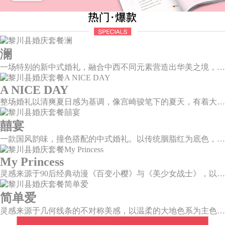
澜
一场特别的新中式婚礼，融合中西不同元素营造出华美之境，有庄严浪漫的西式证婚，也有含蓄深情的中式感恩，从古典到现代，从前世到今生，爱，隽永铭刻。
A NICE DAY
整场婚礼以清爽夏日感为基调，像宫崎骏笔下的夏天，有着大朵大朵像棉花糖似的白云，有蔚蓝蔚蓝的天空和青绿青绿的草地，有着童话世界里干净纯洁的美好，有着日系画风下的治愈感。
囍宴
一款国风韵味，撞色搭配的中式婚礼。以传统胭脂红为底色，黛蓝色花鸟点缀其中，热情的红色和低调的古风书画色相辅相成。
My Princess
灵感来源于90后经典动漫《百变小樱》与《美少女战士》，以柔美梦幻的马卡龙色系为主色调，融合精灵萌宠与星星魔法阵等元素，为遗落凡间的公主搭建一个召唤王子的舞台。
简单爱
灵感来源于几何线条的不对称美感，以温柔的大地色系为主色调，空间上，利用几何线条进行完美切割，配以柔和色系的花艺点缀，构造了一个温馨柔和、清新复古的空间。