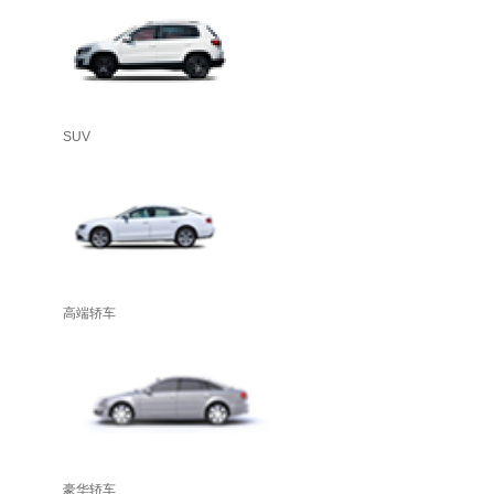
SUV
高端轿车
豪华轿车