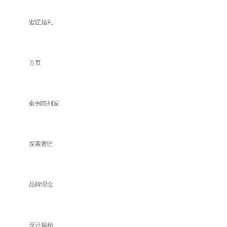
蜜匠婚礼
首页
案例陈列室
探索蜜匠
品牌理念
设计揭秘