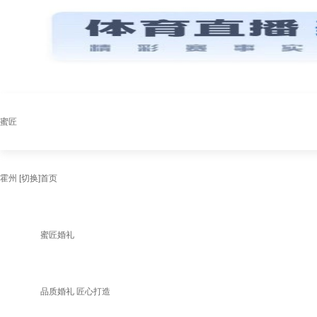
蜜匠
霍州
[切换]
首页
蜜匠婚礼
品质婚礼 匠心打造