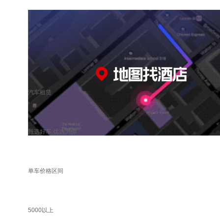
汽车租赁
甄选好车 优选为你
单车价格区间
5000以上