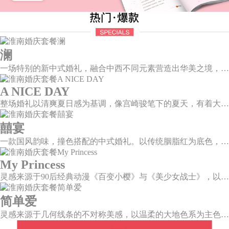
澜
一场特别的新中式婚礼，融合中西不同元素营造出华美之境，有庄严浪漫的西式证婚，也有含蓄深情的中式感恩，从古典到现代，从前世到今生，爱，隽永铭刻。
A NICE DAY
整场婚礼以清爽夏日感为基调，像宫崎骏笔下的夏天，有着大朵大朵像棉花糖似的白云，有蔚蓝蔚蓝的天空和青绿青绿的草地，有着童话世界里干净纯洁的美好，有着日系画风下的治愈感。
囍宴
一款国风韵味，撞色搭配的中式婚礼。以传统胭脂红为底色，黛蓝色花鸟点缀其中，热情的红色和低调的古风书画色相辅相成。
My Princess
灵感来源于90后经典动漫《百变小樱》与《美少女战士》，以柔美梦幻的马卡龙色系为主色调，融合精灵萌宠与星星魔法阵等元素，为遗落凡间的公主搭建一个召唤王子的舞台。
简单爱
灵感来源于几何线条的不对称美感，以温柔的大地色系为主色调，空间上，利用几何线条进行完美切割，配以柔和色系的花艺点缀，构造了一个温馨柔和、清新复古的空间。