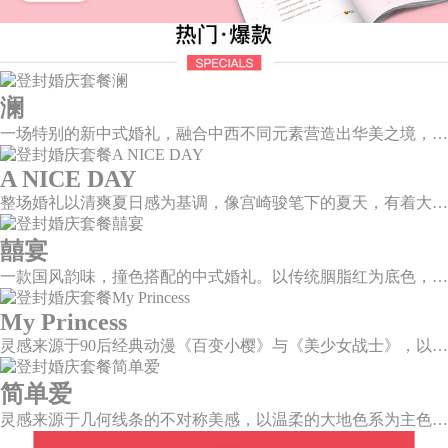
澜
一场特别的新中式婚礼，融合中西不同元素营造出华美之境，有庄严浪漫的西式证婚，也有含蓄深情的中式感恩，从古典到现代，从前世到今生，爱，隽永铭刻。
A NICE DAY
整场婚礼以清爽夏日感为基调，像宫崎骏笔下的夏天，有着大朵大朵像棉花糖似的白云，有蔚蓝蔚蓝的天空和青绿青绿的草地，有着童话世界里干净纯洁的美好，有着日系画风下的治愈感。
囍宴
一款国风韵味，撞色搭配的中式婚礼。以传统胭脂红为底色，黛蓝色花鸟点缀其中，热情的红色和低调的古风书画色相辅相成。
My Princess
灵感来源于90后经典动漫《百变小樱》与《美少女战士》，以柔美梦幻的马卡龙色系为主色调，融合精灵萌宠与星星魔法阵等元素，为遗落凡间的公主搭建一个召唤王子的舞台。
简单爱
灵感来源于几何线条的不对称美感，以温柔的大地色系为主色调，空间上，利用几何线条进行完美切割，配以柔和色系的花艺点缀，构造了一个温馨柔和、清新复古的空间。