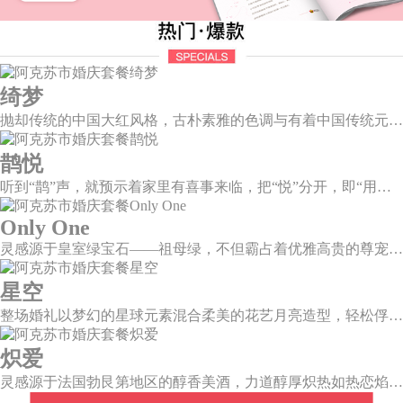
绮梦
抛却传统的中国大红风格，古朴素雅的色调与有着中国传统元素相辅相成的新中式风格，象形山岚造型、建筑风格的屏风设计、摇曳生姿的芦苇花艺，带你走进一个充满中式情怀的东方绮梦。
鹊悦
听到“鹊”声，就预示着家里有喜事来临，把“悦”分开，即“用心兑现爱的承诺”，设计上融入有诗有画的喜鹊登梅图元素，这样温婉绵长的爱情，又岂在朝朝暮暮。
Only One
灵感源于皇室绿宝石——祖母绿，不但霸占着优雅高贵的尊宠，且没有一种绿可以比之更美。
星空
整场婚礼以梦幻的星球元素混合柔美的花艺月亮造型，轻松俘获每一颗向往美好的心。绚烂星夜的繁星闪耀璀璨，在视觉的统一和谐中，见证深邃大气的星辰。
炽爱
灵感源于法国勃艮第地区的醇香美酒，力道醇厚炽热如热恋焰火，在历经岁月后愈发醇厚绵长。