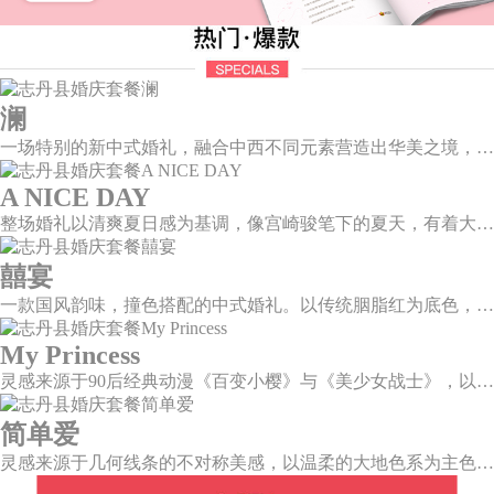
澜
一场特别的新中式婚礼，融合中西不同元素营造出华美之境，有庄严浪漫的西式证婚，也有含蓄深情的中式感恩，从古典到现代，从前世到今生，爱，隽永铭刻。
A NICE DAY
整场婚礼以清爽夏日感为基调，像宫崎骏笔下的夏天，有着大朵大朵像棉花糖似的白云，有蔚蓝蔚蓝的天空和青绿青绿的草地，有着童话世界里干净纯洁的美好，有着日系画风下的治愈感。
囍宴
一款国风韵味，撞色搭配的中式婚礼。以传统胭脂红为底色，黛蓝色花鸟点缀其中，热情的红色和低调的古风书画色相辅相成。
My Princess
灵感来源于90后经典动漫《百变小樱》与《美少女战士》，以柔美梦幻的马卡龙色系为主色调，融合精灵萌宠与星星魔法阵等元素，为遗落凡间的公主搭建一个召唤王子的舞台。
简单爱
灵感来源于几何线条的不对称美感，以温柔的大地色系为主色调，空间上，利用几何线条进行完美切割，配以柔和色系的花艺点缀，构造了一个温馨柔和、清新复古的空间。