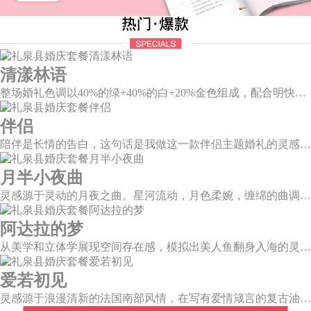
清漾林语
整场婚礼色调以40%的绿+40%的白+20%金色组成，配合明快的色调流露出生机盎然，既维持极简线条设计感，又巧妙把握住视觉情绪。
伴侣
陪伴是长情的告白，这句话是我做这一款伴侣主题婚礼的灵感。今年大热的珊瑚橙带来了一如陪伴的温暖和细腻，半圆为载体的发光情侣头像深情对望，一起组成完整的圆环，一如初见时的美好，又似陪伴一生的美满。
月半小夜曲
灵感源于灵动的月夜之曲。星河流动，月色柔婉，缠绵的曲调自花叶间隐隐传来，撩人心弦。
阿达拉的梦
从美学和立体学展现空间存在感，模拟出美人鱼翻身入海的灵动意韵，将视觉效果铺延至海平面，既交织出柔和梦幻质感，又如浪花般波光伏动，熠熠闪耀。
爱若初见
灵感源于浪漫清新的法国南部风情，在写有爱情箴言的复古油画卷轴前，互诉诺言，相守一生。