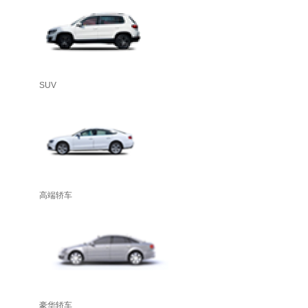
SUV
高端轿车
豪华轿车