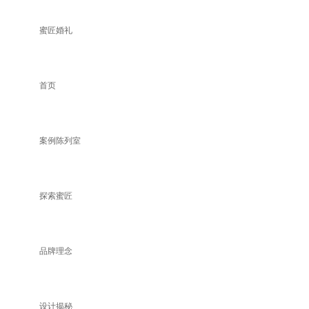
蜜匠婚礼
首页
案例陈列室
探索蜜匠
品牌理念
设计揭秘