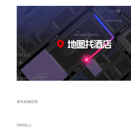
汽车租赁
甄选好车 优选为你
单车价格区间
5000以上