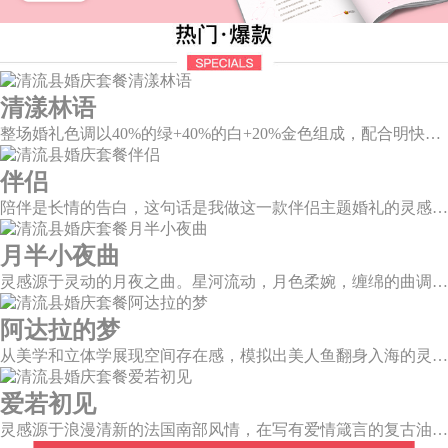
清漾林语
整场婚礼色调以40%的绿+40%的白+20%金色组成，配合明快的色调流露出生机盎然，既维持极简线条设计感，又巧妙把握住视觉情绪。
伴侣
陪伴是长情的告白，这句话是我做这一款伴侣主题婚礼的灵感。今年大热的珊瑚橙带来了一如陪伴的温暖和细腻，半圆为载体的发光情侣头像深情对望，一起组成完整的圆环，一如初见时的美好，又似陪伴一生的美满。
月半小夜曲
灵感源于灵动的月夜之曲。星河流动，月色柔婉，缠绵的曲调自花叶间隐隐传来，撩人心弦。
阿达拉的梦
从美学和立体学展现空间存在感，模拟出美人鱼翻身入海的灵动意韵，将视觉效果铺延至海平面，既交织出柔和梦幻质感，又如浪花般波光伏动，熠熠闪耀。
爱若初见
灵感源于浪漫清新的法国南部风情，在写有爱情箴言的复古油画卷轴前，互诉诺言，相守一生。