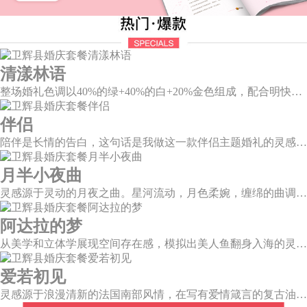
清漾林语
整场婚礼色调以40%的绿+40%的白+20%金色组成，配合明快的色调流露出生机盎然，既维持极简线条设计感，又巧妙把握住视觉情绪。
伴侣
陪伴是长情的告白，这句话是我做这一款伴侣主题婚礼的灵感。今年大热的珊瑚橙带来了一如陪伴的温暖和细腻，半圆为载体的发光情侣头像深情对望，一起组成完整的圆环，一如初见时的美好，又似陪伴一生的美满。
月半小夜曲
灵感源于灵动的月夜之曲。星河流动，月色柔婉，缠绵的曲调自花叶间隐隐传来，撩人心弦。
阿达拉的梦
从美学和立体学展现空间存在感，模拟出美人鱼翻身入海的灵动意韵，将视觉效果铺延至海平面，既交织出柔和梦幻质感，又如浪花般波光伏动，熠熠闪耀。
爱若初见
灵感源于浪漫清新的法国南部风情，在写有爱情箴言的复古油画卷轴前，互诉诺言，相守一生。