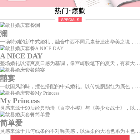
澜
一场特别的新中式婚礼，融合中西不同元素营造出华美之境，有庄严浪漫的西式证婚，也有含蓄深情的中式感恩，从古典到现代，从前世到今生，爱，隽永铭刻。
A NICE DAY
整场婚礼以清爽夏日感为基调，像宫崎骏笔下的夏天，有着大朵大朵像棉花糖似的白云，有蔚蓝蔚蓝的天空和青绿青绿的草地，有着童话世界里干净纯洁的美好，有着日系画风下的治愈感。
囍宴
一款国风韵味，撞色搭配的中式婚礼。以传统胭脂红为底色，黛蓝色花鸟点缀其中，热情的红色和低调的古风书画色相辅相成。
My Princess
灵感来源于90后经典动漫《百变小樱》与《美少女战士》，以柔美梦幻的马卡龙色系为主色调，融合精灵萌宠与星星魔法阵等元素，为遗落凡间的公主搭建一个召唤王子的舞台。
简单爱
灵感来源于几何线条的不对称美感，以温柔的大地色系为主色调，空间上，利用几何线条进行完美切割，配以柔和色系的花艺点缀，构造了一个温馨柔和、清新复古的空间。