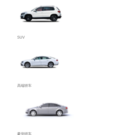
SUV
高端轿车
豪华轿车