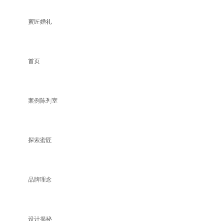
蜜匠婚礼
首页
案例陈列室
探索蜜匠
品牌理念
设计揭秘