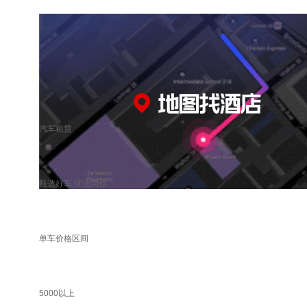
汽车租赁
甄选好车 优选为你
单车价格区间
5000以上