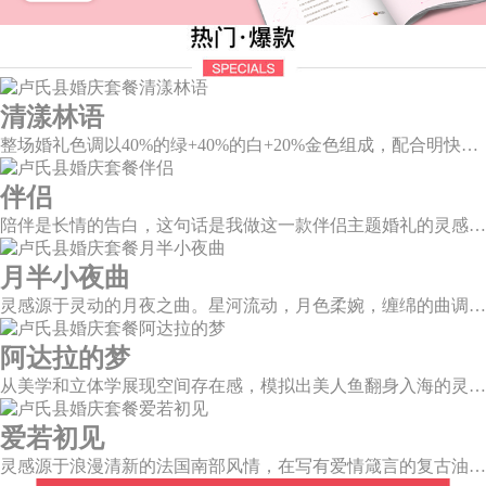
清漾林语
整场婚礼色调以40%的绿+40%的白+20%金色组成，配合明快的色调流露出生机盎然，既维持极简线条设计感，又巧妙把握住视觉情绪。
伴侣
陪伴是长情的告白，这句话是我做这一款伴侣主题婚礼的灵感。今年大热的珊瑚橙带来了一如陪伴的温暖和细腻，半圆为载体的发光情侣头像深情对望，一起组成完整的圆环，一如初见时的美好，又似陪伴一生的美满。
月半小夜曲
灵感源于灵动的月夜之曲。星河流动，月色柔婉，缠绵的曲调自花叶间隐隐传来，撩人心弦。
阿达拉的梦
从美学和立体学展现空间存在感，模拟出美人鱼翻身入海的灵动意韵，将视觉效果铺延至海平面，既交织出柔和梦幻质感，又如浪花般波光伏动，熠熠闪耀。
爱若初见
灵感源于浪漫清新的法国南部风情，在写有爱情箴言的复古油画卷轴前，互诉诺言，相守一生。