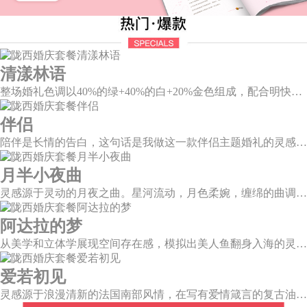
清漾林语
整场婚礼色调以40%的绿+40%的白+20%金色组成，配合明快的色调流露出生机盎然，既维持极简线条设计感，又巧妙把握住视觉情绪。
伴侣
陪伴是长情的告白，这句话是我做这一款伴侣主题婚礼的灵感。今年大热的珊瑚橙带来了一如陪伴的温暖和细腻，半圆为载体的发光情侣头像深情对望，一起组成完整的圆环，一如初见时的美好，又似陪伴一生的美满。
月半小夜曲
灵感源于灵动的月夜之曲。星河流动，月色柔婉，缠绵的曲调自花叶间隐隐传来，撩人心弦。
阿达拉的梦
从美学和立体学展现空间存在感，模拟出美人鱼翻身入海的灵动意韵，将视觉效果铺延至海平面，既交织出柔和梦幻质感，又如浪花般波光伏动，熠熠闪耀。
爱若初见
灵感源于浪漫清新的法国南部风情，在写有爱情箴言的复古油画卷轴前，互诉诺言，相守一生。