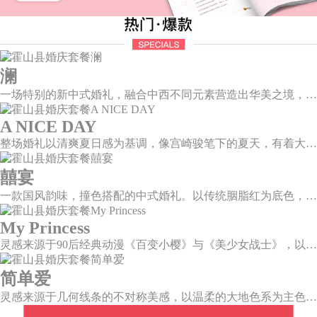
澜
一场特别的新中式婚礼，融合中西不同元素营造出华美之境，有庄严浪漫的西式证婚，也有含蓄深情的中式感恩，从古典到现代，从前世到今生，爱，隽永铭刻。
A NICE DAY
整场婚礼以清爽夏日感为基调，像宫崎骏笔下的夏天，有着大朵大朵像棉花糖似的白云，有蔚蓝蔚蓝的天空和青绿青绿的草地，有着童话世界里干净纯洁的美好，有着日系画风下的治愈感。
囍宴
一款国风韵味，撞色搭配的中式婚礼。以传统胭脂红为底色，黛蓝色花鸟点缀其中，热情的红色和低调的古风书画色相辅相成。
My Princess
灵感来源于90后经典动漫《百变小樱》与《美少女战士》，以柔美梦幻的马卡龙色系为主色调，融合精灵萌宠与星星魔法阵等元素，为遗落凡间的公主搭建一个召唤王子的舞台。
简单爱
灵感来源于几何线条的不对称美感，以温柔的大地色系为主色调，空间上，利用几何线条进行完美切割，配以柔和色系的花艺点缀，构造了一个温馨柔和、清新复古的空间。