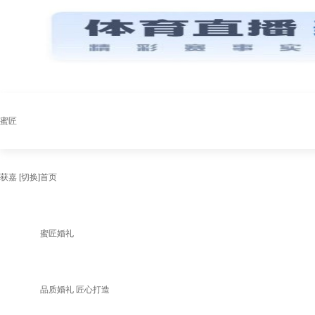
蜜匠
获嘉
[切换]
首页
蜜匠婚礼
品质婚礼 匠心打造