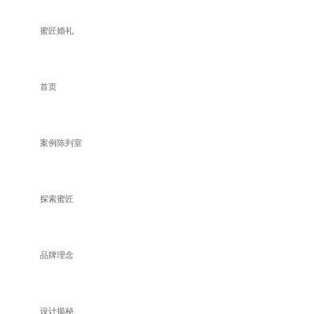
蜜匠婚礼
首页
案例陈列室
探索蜜匠
品牌理念
设计揭秘