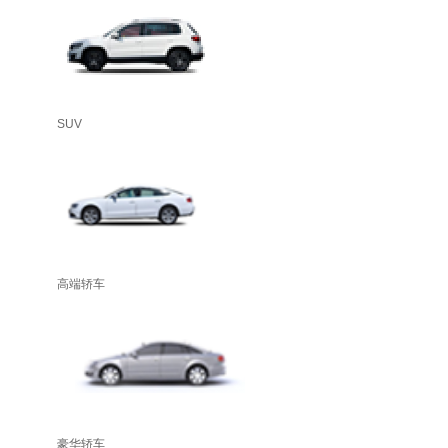
SUV
高端轿车
豪华轿车