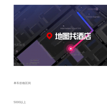
汽车租赁
甄选好车 优选为你
单车价格区间
5000以上